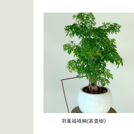
羽葉福祿桐(富貴樹)