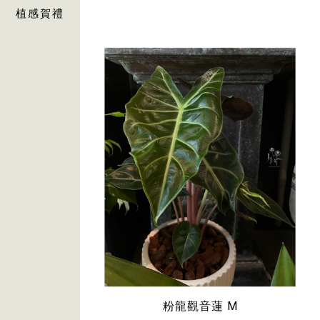
植感賀禮
粉龍觀音蓮 M