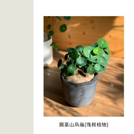
圓葉山烏龜(塊根植物)