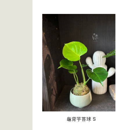
龜背芋苔球 S