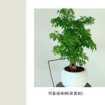
羽葉福祿桐(富貴樹)