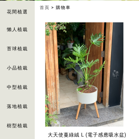
首頁
> 購物車
花間植選
懶人植栽
苔球植栽
小品植栽
中型植栽
落地植栽
樹型植栽
大天使蔓綠絨 L (電子感應吸水盆)