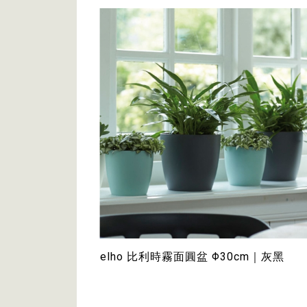
elho 比利時霧面圓盆 Φ30cm｜灰黑