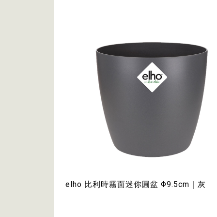
elho 比利時霧面迷你圓盆 Φ9.5cm｜灰
黑