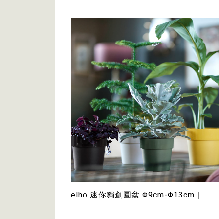
elho 迷你獨創圓盆 Φ9cm-Φ13cm｜
$139~$199