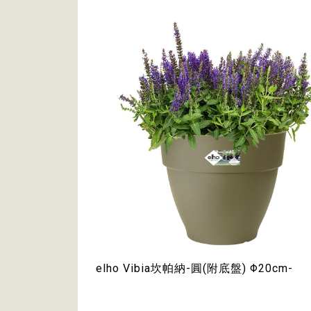
elho Vibia坎帕納-圓(附底盤) Φ20cm-
Φ35cm｜$289~$849