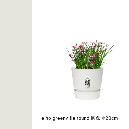
elho greenville round 圓盆 Φ20cm-
40cm｜$599~$1,990