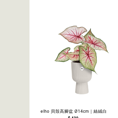
25cm｜$229~$1,180
elho 貝殼高腳盆 Ø14cm｜絲絨白