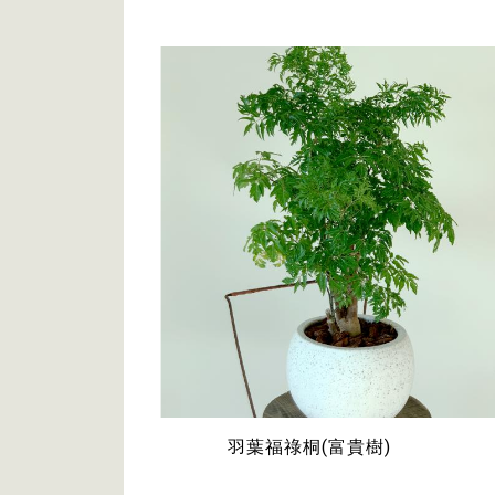
羽葉福祿桐(富貴樹)