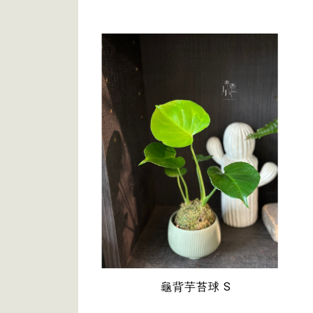
龜背芋苔球 S