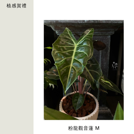
植感賀禮
粉龍觀音蓮 M