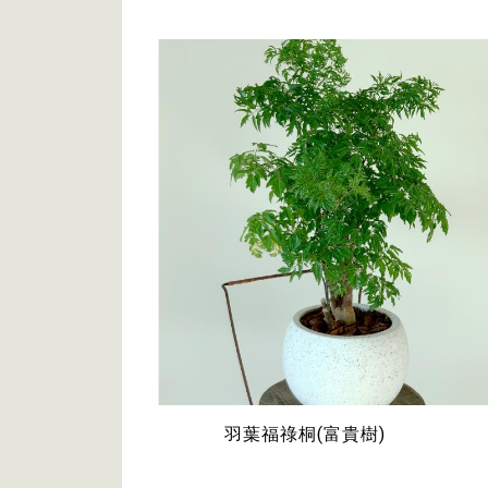
羽葉福祿桐(富貴樹)