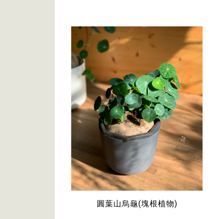
圓葉山烏龜(塊根植物)