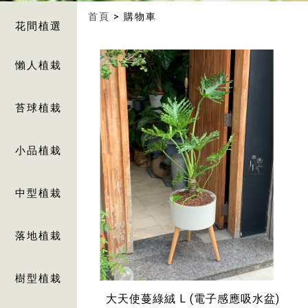
首頁
> 購物車
花間植選
懶人植栽
苔球植栽
小品植栽
中型植栽
落地植栽
樹型植栽
大天使蔓綠絨 L (電子感應吸水盆)