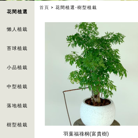
首頁
> 花間植選-樹型植栽
花間植選
懶人植栽
苔球植栽
小品植栽
中型植栽
落地植栽
樹型植栽
羽葉福祿桐(富貴樹)