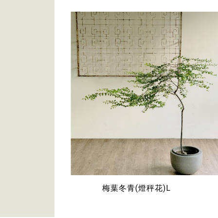
梅葉冬青(燈秤花)L