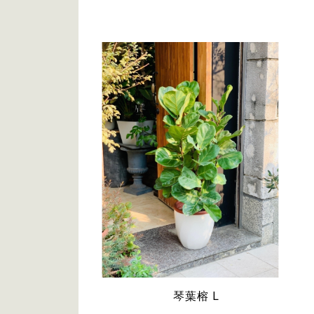
琴葉榕 L