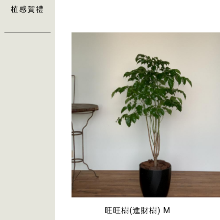
植感賀禮
旺旺樹(進財樹) M