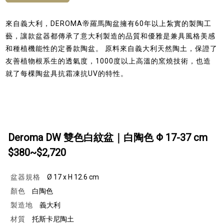
來自義大利，DEROMA帝羅馬陶盆擁有60年以上紮實的製陶工
藝，讓款盆器都傳承了意大利製造的品質和優雅是兼具風格美感
和種植機能性的定番款陶盆。 原料來自義大利天然陶土，保證了
友善植物根系生的透氣度，1000度以上高溫的窯燒技術，也造
就了每棵陶盆具抗霜凍抗UV的特性。
Deroma DW 雙色白紋盆｜白陶色 Φ 17-37 cm
$380~$2,720
盆器規格
Ø 17 x H 12.6 cm
顏色
白陶色
製造地
義大利
材質
托斯卡尼陶土