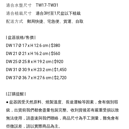
適合水盤尺寸
TW17-TW31
適合植栽尺寸
適合3吋至1尺盆以下植栽
配送方式
郵局快捷、宅急便、貨運、自取
| 盆器規格/售價 |
DW 17 Ø 17 x H 12.6 cm | $380
DW 21 Ø 21 x H 16.2 cm | $560
DW 25 Ø 25.8 x H 19.2 cm | $920
DW 31 Ø 30.9 x H 23.2 cm | $1,450
DW 37 Ø 36.7 x H 27.6 cm | $2,720
| 訂購提醒 |
● 盆器因受天然原料、燒製溫度、長途運輸等因素，會有個別瑕
疵，出貨前我們都會盡量包裝完整。收到貨後若有嚴重受損以致
無法使用，請盡速與我們聯絡，商品尺寸為手工測量，難免會有
些微誤差，請以實際商品為主。