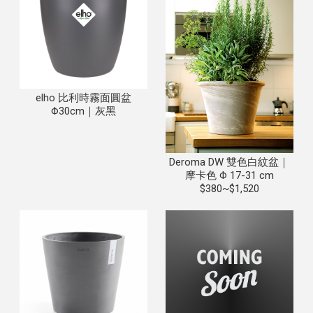
elho 比利時霧面圓盆
Φ30cm｜灰黑
Deroma DW 雙色白紋盆｜
摩卡色 Φ 17-31 cm
$380~$1,520