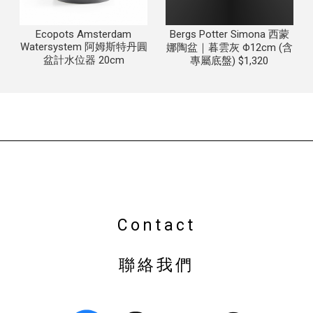
Ecopots Amsterdam
Bergs Potter Simona 西蒙
Watersystem 阿姆斯特丹圓
娜陶盆｜暮雲灰 Φ12cm (含
盆計水位器 20cm
專屬底盤) $1,320
植栽店
台中植栽店
南屯植栽店
盆栽店
台中盆栽店
南屯盆栽店
園藝店
Contact
聯絡我們