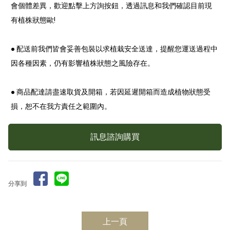
會個體差異，歡迎點擊上方詢按鈕，透過訊息和我們確認目前現
有植株狀態歐!
● 配送前我們皆會妥善包裝以求植栽安全送達，提醒您運送過程中
因各種因素，仍有影響植株狀態之風險存在。
● 商品配達請盡速取貨及開箱，若因延遲開箱而造成植物狀態受
損，恕不在我方責任之範圍內。
訊息諮詢購買
分享到
上一頁