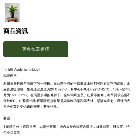
商品資訊
更多盆器選擇
《山蘇
Asplenium nidus
》
鐵腳蕨科
在台灣全省的中低海拔山區都可以看到它的踪影。山
為
鐵角蕨科
鐵角蕨屬下的一個種。
蘇喜温暖環境，生長適宜温度为20℃~25℃，其中4月~9月为22℃~27℃，10月~翌年3
月为16℃~22℃。在高温多濕的條件下，全年均可生長。山蘇不耐寒，冬季要求温度
不
低於5℃。
山蘇喜半陰,夏季除可接收早晨與傍晚的柔和陽光外，忌陽光直射，過强的光
照会使葉片受灼傷而變黄，甚至枯焦。
養護
1 耐陰性佳（喜歡散光，忌陽光直曬！適合放於通風室內環境，綠化居家、辦公室、特
色小店等等）