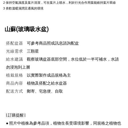
2 保持空氣濕度及葉片清潔，可在葉片上噴水，利於行光合作用葉能維持葉片翠綠
3 喜歡溫暖濕潤且通風的環境
山蘇(玻璃吸水盆)
搭配盆器
可參考商品照或訊息諮詢配盆
光線需求
三顆星
給水建議
觀察玻璃盆器底部空間，水位低於一半可補水，水請
勿浸泡到上層
植栽規格
以實際製作成品規格為主
商品內容
植物及搭配之給水盆器
配送方式
郵寄、宅急便、自取
| 訂購提醒 |
● 照片中植株為參考品項，植物生長受環境影響，同規格之植物也