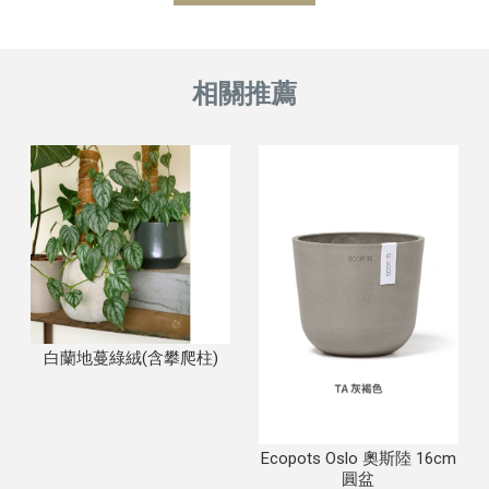
白蘭地蔓綠絨(含攀爬柱)
Ecopots Oslo 奧斯陸 16cm
圓盆